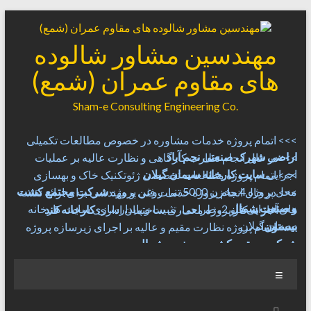
Skip
to
content
مهندسین مشاور شالوده
های مقاوم عمران (شمع)
.Sham-e Consulting Engineering Co
>>> اتمام پروژه خدمات مشاوره در خصوص مطالعات تکمیلی
اراضی شهرک صنعتی نجم آباد
>>>در حال انجام نظارت کارگاهی و نظارت عالیه بر عملیات
اجرایی
سایت کارخانه سیمان گیلان
>>> اتمام پروژه مطالعات تخصصی ژئوتکنیک خاک و بهسازی
محل پروژه 4 مخزن 5000 تنی روغن پروژه
شرکت مجتمع کشت
>>> در حال انجام پروژه خدمات فنی و مهندسی برای ارائه نقشه
و صنعت شمال
های اجرایی فاز 2، طراحی، تثبیت و پایدارسازی سایت کارخانه
>>>آغاز به کار پروژه معماری ساختمان اداری
کارخانه قند
سیمان گیلان
بیستون
>>> اتمام پروژه نظارت مقیم و عالیه بر اجرای زیرسازه پروژه
شرکت مجتمع کشت و صنعت شمال
Menu