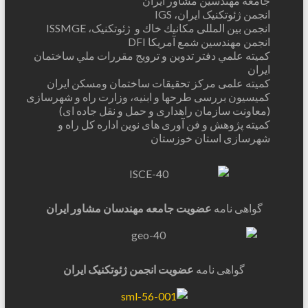
جامعه مهندسين مشاور ايران
انجمن ژئوتکنيک ايران، IGS
انجمن بين المللی مكانيك خاك و ژئوتکنيک، ISSMGE
انجمن مهندسين شمع آمريکا DFI
كميته علمي دفتر تدوين و ترويج مقررات ملي ساختمان
ايران
کميته علمی مرکز تحقيقات ساختمان ومسکن ايران
کمیسیون بررسی طرحها و ابنیه، وزارت راه و شهرسازی
(معاونت سازمان راهداری و حمل و نقل جاده ای)
کمیته پژوهش و فن آوری های نوین اداره کل راه و
شهرسازی استان خوزستان
گواهی نامه
عضویت جامعه مهندسان مشاور ایران
گواهی نامه
عضویت انجمن ژئوتکنیک ایران