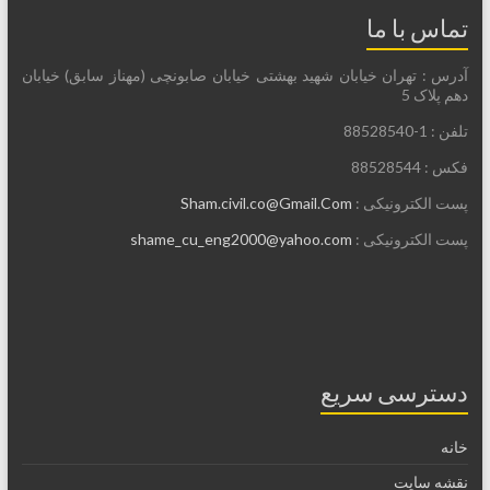
تماس با ما
آدرس : تهران خیابان شهید بهشتی خیابان صابونچی (مهناز سابق) خیابان
دهم پلاک 5
تلفن : 1-88528540
فکس : 88528544
پست الکترونیکی :
Sham.civil.co@Gmail.Com
پست الکترونیکی :
shame_cu_eng2000@yahoo.com
دسترسی سریع
خانه
نقشه سایت